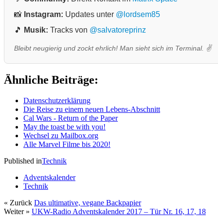
📸
Instagram:
Updates unter
@lordsem85
🎵
Musik:
Tracks von
@salvatoreprinz
Bleibt neugierig und zockt ehrlich! Man sieht sich im Terminal. ✌️
Ähnliche Beiträge:
Datenschutzerklärung
Die Reise zu einem neuen Lebens-Abschnitt
Cal Wars - Return of the Paper
May the toast be with you!
Wechsel zu Mailbox.org
Alle Marvel Filme bis 2020!
Published in
Technik
Adventskalender
Technik
« Zurück
Das ultimative, vegane Backpapier
Weiter »
UKW-Radio Adventskalender 2017 – Tür Nr. 16, 17, 18