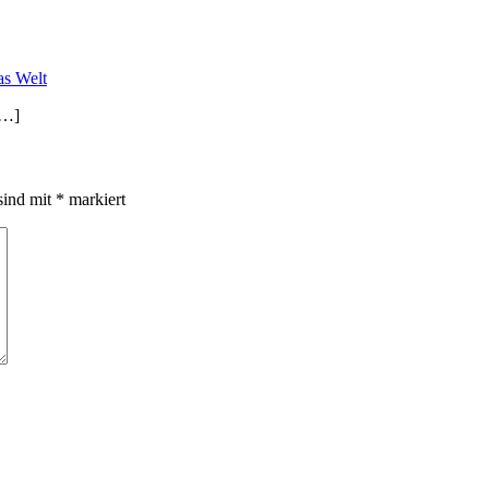
as Welt
[…]
sind mit
*
markiert