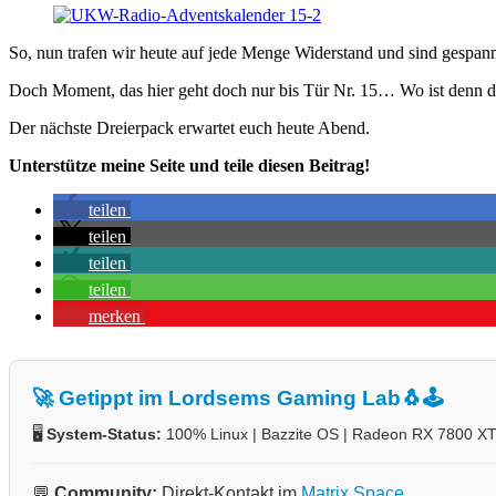
So, nun trafen wir heute auf jede Menge Widerstand und sind gespann
Doch Moment, das hier geht doch nur bis Tür Nr. 15… Wo ist denn de
Der nächste Dreierpack erwartet euch heute Abend.
Unterstütze meine Seite und teile diesen Beitrag!
teilen
teilen
teilen
teilen
merken
🚀 Getippt im Lordsems Gaming Lab
🐧🕹️
🖥️
System-Status:
100% Linux | Bazzite OS | Radeon RX 7800 X
💬
Community:
Direkt-Kontakt im
Matrix Space