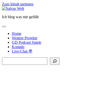
Zum Inhalt springen
Salvas
Welt
Ich blog was mir gefällt
open
primary
Home
menu
Weitere Projekte
GD Podcast Spiele
Kontakt
Live-Chat 💬
Sidebar
Suchen