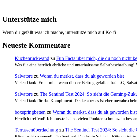
Unterstütze mich
Wenn dir gefällt was ich mache, unterstütze mich auf Ko-fi
Neueste Kommentare
Küchenrückwand
zu
Fun Facts über mich, die du noch nicht k
Was für eine herrlich ehrliche und unterhaltsame Selbstbeschreibung!
Salvatore
zu
Woran du merkst, dass du alt geworden bist
Vielen Dank. Freut mich wenn dir der Beitrag gefallen hat. LG, Salva
Salvatore
zu
The Sentinel Test 2024: So sieht die Gaming-Zuku
Vielen Dank für das Kompliment. Denke aber es ist eher unwahrscheinl
boxspringbetten
zu
Woran du merkst, dass du alt geworden bist
Herrlich treffend! Ich musste bei so vielen Punkten schmunzeln bes
Terrassenüberdachung
zu
The Sentinel Test 2024: So sieht di
Klingt echt spannend! The Sentinel: Die letzte Schlacht hätte definiti