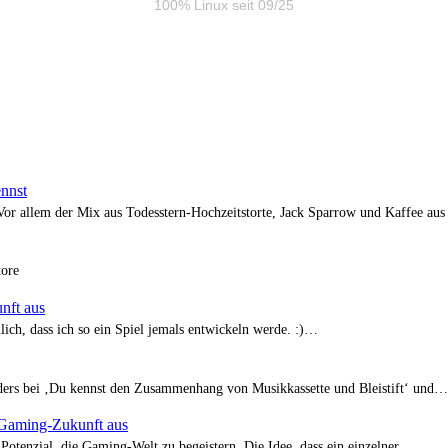
100% Linux seit 09/25
ennst
 Vor allem der Mix aus Todesstern-Hochzeitstorte, Jack Sparrow und Kaffee au
tore
nft aus
ich, dass ich so ein Spiel jemals entwickeln werde. :)…
onders bei ‚Du kennst den Zusammenhang von Musikkassette und Bleistift‘ und…
e Gaming-Zukunft aus
v Potenzial, die Gaming-Welt zu begeistern. Die Idee, dass ein einzelner…