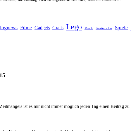
Lego
lognews
Filme
Spiele
Gadgets
Gratis
Musik
Persönliches
 15
eitmangels ist es mir nicht immer möglich jeden Tag einen Beitrag zu 