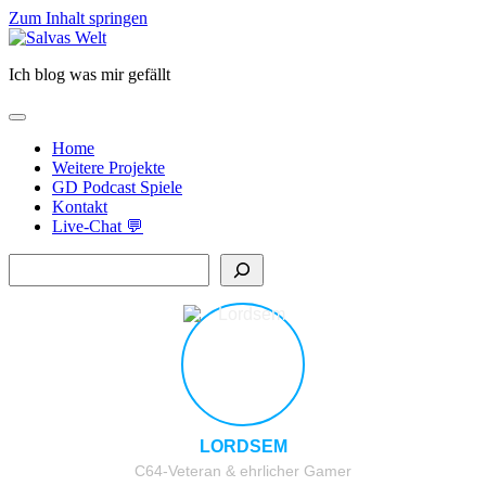
Zum Inhalt springen
Salvas
Welt
Ich blog was mir gefällt
open
primary
Home
menu
Weitere Projekte
GD Podcast Spiele
Kontakt
Live-Chat 💬
Sidebar
Suchen
LORDSEM
C64-Veteran & ehrlicher Gamer