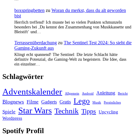
boxspringbetten
zu
Woran du merkst, dass du alt geworden
bist
Herrlich treffend! Ich musste bei so vielen Punkten schmunzeln
besonders bei ‚Du kennst den Zusammenhang von Musikkassette und
Bleistift‘ und…
Terrassenüberdachung
zu
The Sentinel Test 2024: So sieht die
Gaming-Zukunft aus
Klingt echt spannend! The Sentinel: Die letzte Schlacht hätte
definitiv Potenzial, die Gaming-Welt zu begeistern. Die Idee, dass
ein einzelner…
Schlagwörter
Adventskalender
Anleitung
Allgemein
Android
Bericht
Lego
Blognews
Filme
Gadgets
Gratis
Musik
Persönliches
Star Wars
Technik
Tipps
Spiele
Upcycling
Wordpress
Spotify Profil