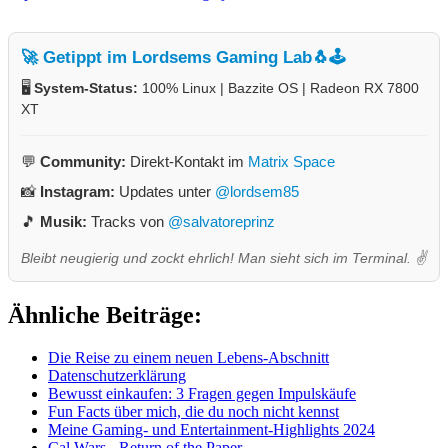
🚀 Getippt im Lordsems Gaming Lab
🐧🕹️
🖥️
System-Status:
100% Linux | Bazzite OS | Radeon RX 7800
XT
💬
Community:
Direkt-Kontakt im
Matrix Space
📸
Instagram:
Updates unter
@lordsem85
🎵
Musik:
Tracks von
@salvatoreprinz
Bleibt neugierig und zockt ehrlich! Man sieht sich im Terminal. ✌️
Ähnliche Beiträge:
Die Reise zu einem neuen Lebens-Abschnitt
Datenschutzerklärung
Bewusst einkaufen: 3 Fragen gegen Impulskäufe
Fun Facts über mich, die du noch nicht kennst
Meine Gaming- und Entertainment-Highlights 2024
Cal Wars - Return of the Paper