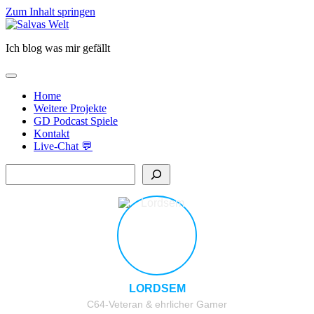
Zum Inhalt springen
Salvas
Welt
Ich blog was mir gefällt
open
primary
Home
menu
Weitere Projekte
GD Podcast Spiele
Kontakt
Live-Chat 💬
Sidebar
Suchen
LORDSEM
C64-Veteran & ehrlicher Gamer