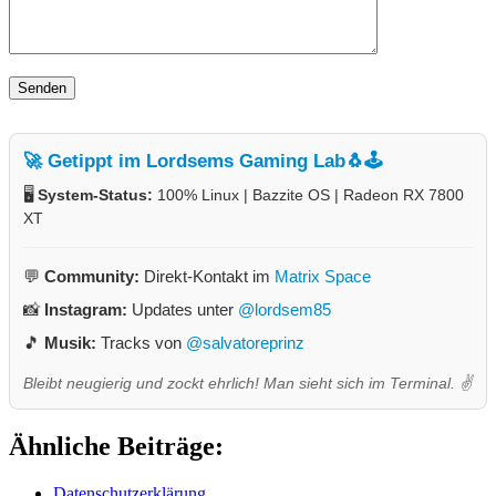
🚀 Getippt im Lordsems Gaming Lab
🐧🕹️
🖥️
System-Status:
100% Linux | Bazzite OS | Radeon RX 7800
XT
💬
Community:
Direkt-Kontakt im
Matrix Space
📸
Instagram:
Updates unter
@lordsem85
🎵
Musik:
Tracks von
@salvatoreprinz
Bleibt neugierig und zockt ehrlich! Man sieht sich im Terminal. ✌️
Ähnliche Beiträge:
Datenschutzerklärung