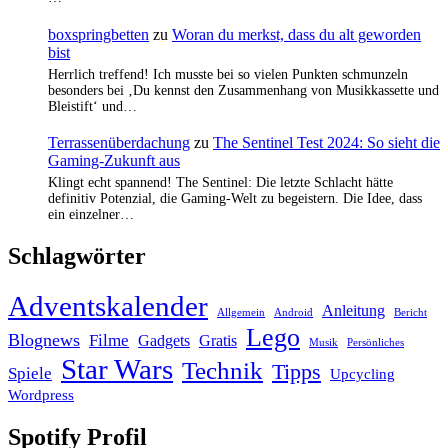
boxspringbetten
zu
Woran du merkst, dass du alt geworden
bist
Herrlich treffend! Ich musste bei so vielen Punkten schmunzeln
besonders bei ‚Du kennst den Zusammenhang von Musikkassette und
Bleistift‘ und…
Terrassenüberdachung
zu
The Sentinel Test 2024: So sieht die
Gaming-Zukunft aus
Klingt echt spannend! The Sentinel: Die letzte Schlacht hätte
definitiv Potenzial, die Gaming-Welt zu begeistern. Die Idee, dass
ein einzelner…
Schlagwörter
Adventskalender
Anleitung
Allgemein
Android
Bericht
Lego
Blognews
Filme
Gadgets
Gratis
Musik
Persönliches
Star Wars
Technik
Tipps
Spiele
Upcycling
Wordpress
Spotify Profil