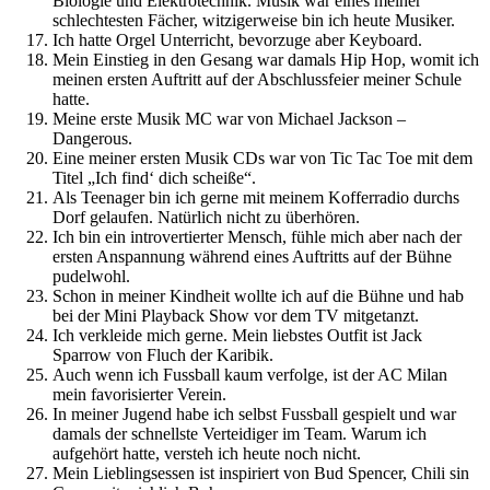
Biologie und Elektrotechnik. Musik war eines meiner
schlechtesten Fächer, witzigerweise bin ich heute Musiker.
Ich hatte Orgel Unterricht, bevorzuge aber Keyboard.
Mein Einstieg in den Gesang war damals Hip Hop, womit ich
meinen ersten Auftritt auf der Abschlussfeier meiner Schule
hatte.
Meine erste Musik MC war von Michael Jackson –
Dangerous.
Eine meiner ersten Musik CDs war von Tic Tac Toe mit dem
Titel „Ich find‘ dich scheiße“.
Als Teenager bin ich gerne mit meinem Kofferradio durchs
Dorf gelaufen. Natürlich nicht zu überhören.
Ich bin ein introvertierter Mensch, fühle mich aber nach der
ersten Anspannung während eines Auftritts auf der Bühne
pudelwohl.
Schon in meiner Kindheit wollte ich auf die Bühne und hab
bei der Mini Playback Show vor dem TV mitgetanzt.
Ich verkleide mich gerne. Mein liebstes Outfit ist Jack
Sparrow von Fluch der Karibik.
Auch wenn ich Fussball kaum verfolge, ist der AC Milan
mein favorisierter Verein.
In meiner Jugend habe ich selbst Fussball gespielt und war
damals der schnellste Verteidiger im Team. Warum ich
aufgehört hatte, versteh ich heute noch nicht.
Mein Lieblingsessen ist inspiriert von Bud Spencer, Chili sin