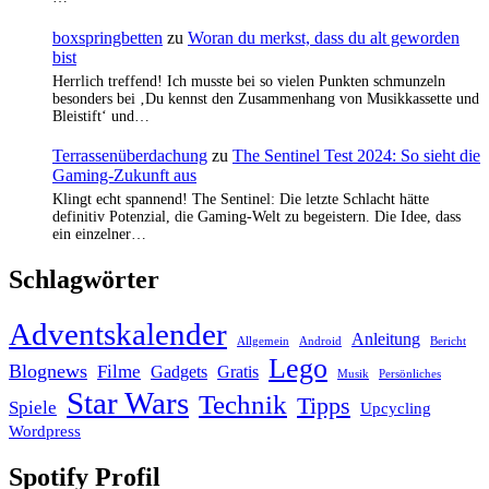
boxspringbetten
zu
Woran du merkst, dass du alt geworden
bist
Herrlich treffend! Ich musste bei so vielen Punkten schmunzeln
besonders bei ‚Du kennst den Zusammenhang von Musikkassette und
Bleistift‘ und…
Terrassenüberdachung
zu
The Sentinel Test 2024: So sieht die
Gaming-Zukunft aus
Klingt echt spannend! The Sentinel: Die letzte Schlacht hätte
definitiv Potenzial, die Gaming-Welt zu begeistern. Die Idee, dass
ein einzelner…
Schlagwörter
Adventskalender
Anleitung
Allgemein
Android
Bericht
Lego
Blognews
Filme
Gadgets
Gratis
Musik
Persönliches
Star Wars
Technik
Tipps
Spiele
Upcycling
Wordpress
Spotify Profil