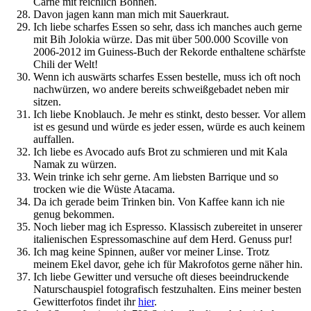
Carne mit reichlich Bohnen.
Davon jagen kann man mich mit Sauerkraut.
Ich liebe scharfes Essen so sehr, dass ich manches auch gerne
mit Bih Jolokia würze. Das mit über 500.000 Scoville von
2006-2012 im Guiness-Buch der Rekorde enthaltene schärfste
Chili der Welt!
Wenn ich auswärts scharfes Essen bestelle, muss ich oft noch
nachwürzen, wo andere bereits schweißgebadet neben mir
sitzen.
Ich liebe Knoblauch. Je mehr es stinkt, desto besser. Vor allem
ist es gesund und würde es jeder essen, würde es auch keinem
auffallen.
Ich liebe es Avocado aufs Brot zu schmieren und mit Kala
Namak zu würzen.
Wein trinke ich sehr gerne. Am liebsten Barrique und so
trocken wie die Wüste Atacama.
Da ich gerade beim Trinken bin. Von Kaffee kann ich nie
genug bekommen.
Noch lieber mag ich Espresso. Klassisch zubereitet in unserer
italienischen Espressomaschine auf dem Herd. Genuss pur!
Ich mag keine Spinnen, außer vor meiner Linse. Trotz
meinem Ekel davor, gehe ich für Makrofotos gerne näher hin.
Ich liebe Gewitter und versuche oft dieses beeindruckende
Naturschauspiel fotografisch festzuhalten. Eins meiner besten
Gewitterfotos findet ihr
hier
.