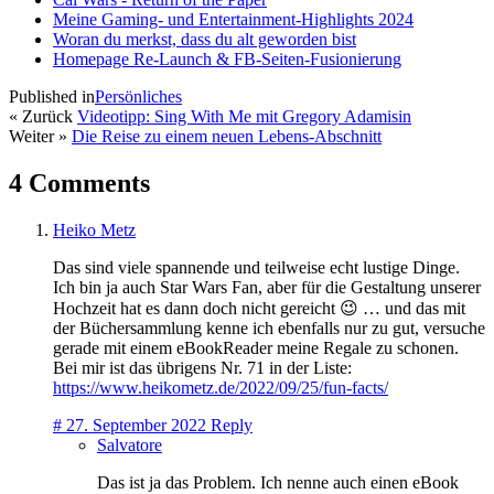
Meine Gaming- und Entertainment-Highlights 2024
Woran du merkst, dass du alt geworden bist
Homepage Re-Launch & FB-Seiten-Fusionierung
Published in
Persönliches
« Zurück
Videotipp: Sing With Me mit Gregory Adamisin
Weiter »
Die Reise zu einem neuen Lebens-Abschnitt
4 Comments
Heiko Metz
Das sind viele spannende und teilweise echt lustige Dinge.
Ich bin ja auch Star Wars Fan, aber für die Gestaltung unserer
Hochzeit hat es dann doch nicht gereicht 😉 … und das mit
der Büchersammlung kenne ich ebenfalls nur zu gut, versuche
gerade mit einem eBookReader meine Regale zu schonen.
Bei mir ist das übrigens Nr. 71 in der Liste:
https://www.heikometz.de/2022/09/25/fun-facts/
#
27. September 2022
Reply
Salvatore
Das ist ja das Problem. Ich nenne auch einen eBook