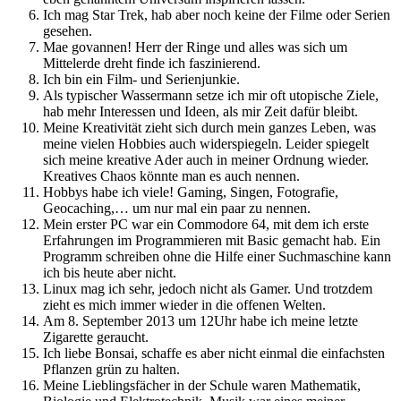
Ich mag Star Trek, hab aber noch keine der Filme oder Serien
gesehen.
Mae govannen! Herr der Ringe und alles was sich um
Mittelerde dreht finde ich faszinierend.
Ich bin ein Film- und Serienjunkie.
Als typischer Wassermann setze ich mir oft utopische Ziele,
hab mehr Interessen und Ideen, als mir Zeit dafür bleibt.
Meine Kreativität zieht sich durch mein ganzes Leben, was
meine vielen Hobbies auch widerspiegeln. Leider spiegelt
sich meine kreative Ader auch in meiner Ordnung wieder.
Kreatives Chaos könnte man es auch nennen.
Hobbys habe ich viele! Gaming, Singen, Fotografie,
Geocaching,… um nur mal ein paar zu nennen.
Mein erster PC war ein Commodore 64, mit dem ich erste
Erfahrungen im Programmieren mit Basic gemacht hab. Ein
Programm schreiben ohne die Hilfe einer Suchmaschine kann
ich bis heute aber nicht.
Linux mag ich sehr, jedoch nicht als Gamer. Und trotzdem
zieht es mich immer wieder in die offenen Welten.
Am 8. September 2013 um 12Uhr habe ich meine letzte
Zigarette geraucht.
Ich liebe Bonsai, schaffe es aber nicht einmal die einfachsten
Pflanzen grün zu halten.
Meine Lieblingsfächer in der Schule waren Mathematik,