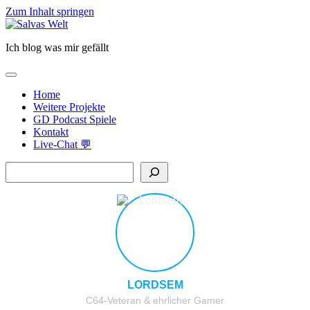
Zum Inhalt springen
Salvas
Welt
Ich blog was mir gefällt
open
primary
Home
menu
Weitere Projekte
GD Podcast Spiele
Kontakt
Live-Chat 💬
Sidebar
Suchen
LORDSEM
C64-Veteran & ehrlicher Gamer