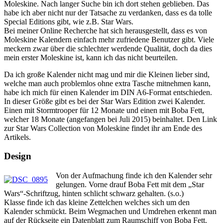
Moleskine. Nach langer Suche bin ich dort stehen geblieben. Das
habe ich aber nicht nur der Tatsache zu verdanken, dass es da tolle
Special Editions gibt, wie z.B. Star Wars.
Bei meiner Online Recherche hat sich herausgestellt, dass es von
Moleskine Kalendern einfach mehr zufriedene Benutzer gibt. Viele
meckern zwar über die schlechter werdende Qualität, doch da dies
mein erster Moleskine ist, kann ich das nicht beurteilen.
Da ich große Kalender nicht mag und mir die Kleinen lieber sind,
welche man auch problemlos ohne extra Tasche mitnehmen kann,
habe ich mich für einen Kalender im DIN A6-Format entschieden.
In dieser Größe gibt es bei der Star Wars Edition zwei Kalender.
Einen mit Stormtrooper für 12 Monate und einen mit Boba Fett,
welcher 18 Monate (angefangen bei Juli 2015) beinhaltet. Den Link
zur Star Wars Collection von Moleskine findet ihr am Ende des
Artikels.
Design
Von der Aufmachung finde ich den Kalender sehr
gelungen. Vorne drauf Boba Fett mit dem „Star
Wars“-Schriftzug, hinten schlicht schwarz gehalten. (s.o.)
Klasse finde ich das kleine Zettelchen welches sich um den
Kalender schmückt. Beim Wegmachen und Umdrehen erkennt man
auf der Rückseite ein Datenblatt zum Raumschiff von Boba Fett.