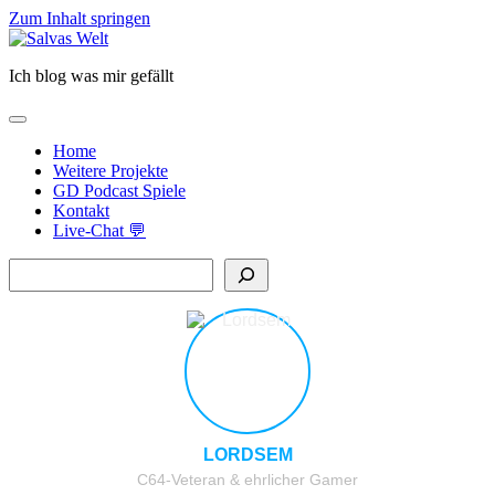
Zum Inhalt springen
Salvas
Welt
Ich blog was mir gefällt
open
primary
Home
menu
Weitere Projekte
GD Podcast Spiele
Kontakt
Live-Chat 💬
Sidebar
Suchen
LORDSEM
C64-Veteran & ehrlicher Gamer