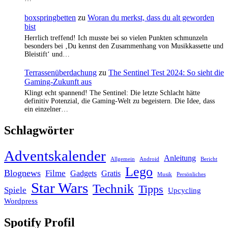
boxspringbetten
zu
Woran du merkst, dass du alt geworden
bist
Herrlich treffend! Ich musste bei so vielen Punkten schmunzeln
besonders bei ‚Du kennst den Zusammenhang von Musikkassette und
Bleistift‘ und…
Terrassenüberdachung
zu
The Sentinel Test 2024: So sieht die
Gaming-Zukunft aus
Klingt echt spannend! The Sentinel: Die letzte Schlacht hätte
definitiv Potenzial, die Gaming-Welt zu begeistern. Die Idee, dass
ein einzelner…
Schlagwörter
Adventskalender
Anleitung
Allgemein
Android
Bericht
Lego
Blognews
Filme
Gadgets
Gratis
Musik
Persönliches
Star Wars
Technik
Tipps
Spiele
Upcycling
Wordpress
Spotify Profil