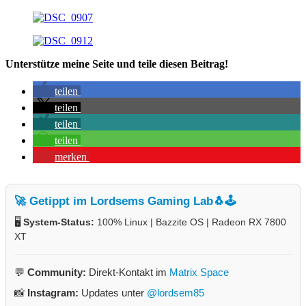
Unterstütze meine Seite und teile diesen Beitrag!
teilen
teilen
teilen
teilen
merken
🚀 Getippt im Lordsems Gaming Lab
🐧🕹️
🖥️
System-Status:
100% Linux | Bazzite OS | Radeon RX 7800
XT
💬
Community:
Direkt-Kontakt im
Matrix Space
📸
Instagram:
Updates unter
@lordsem85