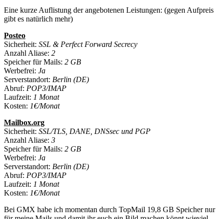
Eine kurze Auflistung der angebotenen Leistungen: (gegen Aufpreis
gibt es natürlich mehr)
Posteo
Sicherheit:
SSL & Perfect Forward Secrecy
Anzahl Aliase:
2
Speicher für Mails:
2 GB
Werbefrei:
Ja
Serverstandort:
Berlin (DE)
Abruf:
POP3/IMAP
Laufzeit:
1 Monat
Kosten:
1€/Monat
Mailbox.org
Sicherheit:
SSL/TLS, DANE, DNSsec und PGP
Anzahl Aliase:
3
Speicher für Mails:
2 GB
Werbefrei:
Ja
Serverstandort:
Berlin (DE)
Abruf:
POP3/IMAP
Laufzeit:
1 Monat
Kosten:
1€/Monat
Bei GMX habe ich momentan durch TopMail 19,8 GB Speicher nur
für meine Mails und damit ihr euch ein Bild machen könnt wieviel