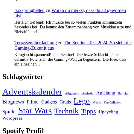
boxspringbetten
zu
Woran du merkst, dass du alt geworden
bist
Herrlich treffend! Ich musste bei so vielen Punkten schmunzeln
besonders bei ‚Du kennst den Zusammenhang von Musikkassette und
Bleistift‘ und…
Terrassenüberdachung
zu
The Sentinel Test 2024: So sieht die
Gaming-Zukunft aus
Klingt echt spannend! The Sentinel: Die letzte Schlacht hätte
definitiv Potenzial, die Gaming-Welt zu begeistern. Die Idee, dass
ein einzelner…
Schlagwörter
Adventskalender
Anleitung
Allgemein
Android
Bericht
Lego
Blognews
Filme
Gadgets
Gratis
Musik
Persönliches
Star Wars
Technik
Tipps
Spiele
Upcycling
Wordpress
Spotify Profil