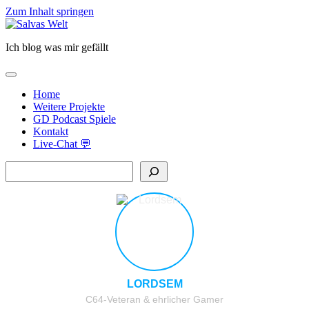
Zum Inhalt springen
Salvas
Welt
Ich blog was mir gefällt
open
primary
Home
menu
Weitere Projekte
GD Podcast Spiele
Kontakt
Live-Chat 💬
Sidebar
Suchen
LORDSEM
C64-Veteran & ehrlicher Gamer