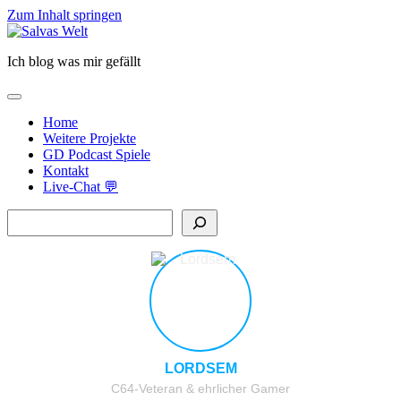
Zum Inhalt springen
Salvas
Welt
Ich blog was mir gefällt
open
primary
Home
menu
Weitere Projekte
GD Podcast Spiele
Kontakt
Live-Chat 💬
Sidebar
Suchen
LORDSEM
C64-Veteran & ehrlicher Gamer