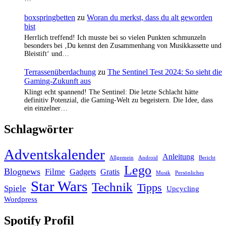
boxspringbetten
zu
Woran du merkst, dass du alt geworden
bist
Herrlich treffend! Ich musste bei so vielen Punkten schmunzeln
besonders bei ‚Du kennst den Zusammenhang von Musikkassette und
Bleistift‘ und…
Terrassenüberdachung
zu
The Sentinel Test 2024: So sieht die
Gaming-Zukunft aus
Klingt echt spannend! The Sentinel: Die letzte Schlacht hätte
definitiv Potenzial, die Gaming-Welt zu begeistern. Die Idee, dass
ein einzelner…
Schlagwörter
Adventskalender
Anleitung
Allgemein
Android
Bericht
Lego
Blognews
Filme
Gadgets
Gratis
Musik
Persönliches
Star Wars
Technik
Tipps
Spiele
Upcycling
Wordpress
Spotify Profil