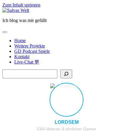
Zum Inhalt springen
Salvas
Welt
Ich blog was mir gefällt
open
primary
Home
menu
Weitere Projekte
GD Podcast Spiele
Kontakt
Live-Chat 💬
Sidebar
Suchen
LORDSEM
C64-Veteran & ehrlicher Gamer