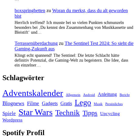
boxspringbetten
zu
Woran du merkst, dass du alt geworden
bist
Herrlich treffend! Ich musste bei so vielen Punkten schmunzeln
besonders bei ‚Du kennst den Zusammenhang von Musikkassette und
Bleistift‘ und…
Terrassenüberdachung
zu
The Sentinel Test 2024: So sieht die
Gaming-Zukunft aus
Klingt echt spannend! The Sentinel: Die letzte Schlacht hätte
definitiv Potenzial, die Gaming-Welt zu begeistern. Die Idee, dass
ein einzelner…
Schlagwörter
Adventskalender
Anleitung
Allgemein
Android
Bericht
Lego
Blognews
Filme
Gadgets
Gratis
Musik
Persönliches
Star Wars
Technik
Tipps
Spiele
Upcycling
Wordpress
Spotify Profil