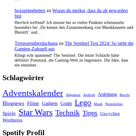
boxspringbetten
zu
Woran du merkst, dass du alt geworden
bist
Herrlich treffend! Ich musste bei so vielen Punkten schmunzeln
besonders bei ‚Du kennst den Zusammenhang von Musikkassette und
Bleistift‘ und…
Terrassenüberdachung
zu
The Sentinel Test 2024: So sieht die
Gaming-Zukunft aus
Klingt echt spannend! The Sentinel: Die letzte Schlacht hätte
definitiv Potenzial, die Gaming-Welt zu begeistern. Die Idee, dass
ein einzelner…
Schlagwörter
Adventskalender
Anleitung
Allgemein
Android
Bericht
Lego
Blognews
Filme
Gadgets
Gratis
Musik
Persönliches
Star Wars
Technik
Tipps
Spiele
Upcycling
Wordpress
Spotify Profil