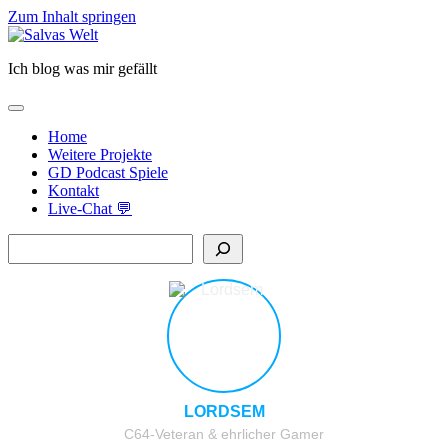
Zum Inhalt springen
Salvas
Welt
Ich blog was mir gefällt
open
primary
Home
menu
Weitere Projekte
GD Podcast Spiele
Kontakt
Live-Chat 💬
Sidebar
Suchen
LORDSEM
C64-Veteran & ehrlicher Gamer