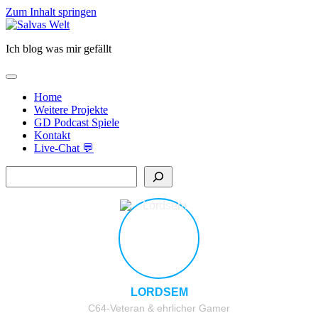
Zum Inhalt springen
Salvas
Welt
Ich blog was mir gefällt
open
primary
Home
menu
Weitere Projekte
GD Podcast Spiele
Kontakt
Live-Chat 💬
Sidebar
Suchen
LORDSEM
C64-Veteran & ehrlicher Gamer