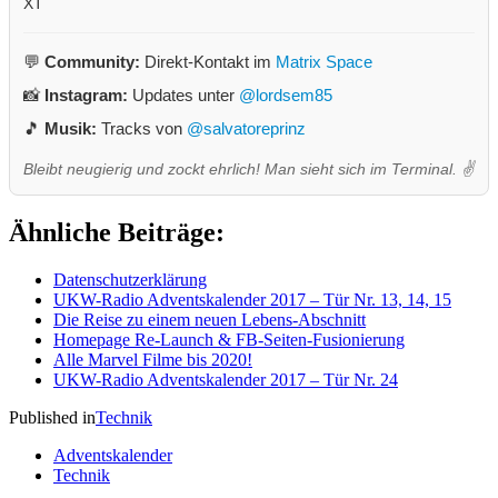
XT
💬
Community:
Direkt-Kontakt im
Matrix Space
📸
Instagram:
Updates unter
@lordsem85
🎵
Musik:
Tracks von
@salvatoreprinz
Bleibt neugierig und zockt ehrlich! Man sieht sich im Terminal. ✌️
Ähnliche Beiträge:
Datenschutzerklärung
UKW-Radio Adventskalender 2017 – Tür Nr. 13, 14, 15
Die Reise zu einem neuen Lebens-Abschnitt
Homepage Re-Launch & FB-Seiten-Fusionierung
Alle Marvel Filme bis 2020!
UKW-Radio Adventskalender 2017 – Tür Nr. 24
Published in
Technik
Adventskalender
Technik