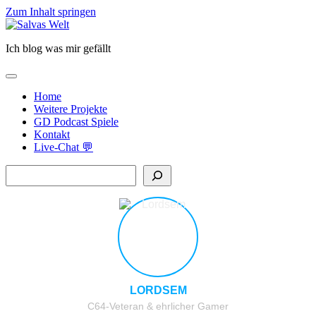
Zum Inhalt springen
Salvas
Welt
Ich blog was mir gefällt
open
primary
Home
menu
Weitere Projekte
GD Podcast Spiele
Kontakt
Live-Chat 💬
Sidebar
Suchen
LORDSEM
C64-Veteran & ehrlicher Gamer