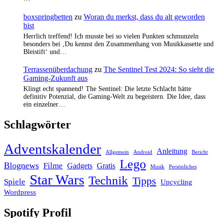
boxspringbetten
zu
Woran du merkst, dass du alt geworden
bist
Herrlich treffend! Ich musste bei so vielen Punkten schmunzeln
besonders bei ‚Du kennst den Zusammenhang von Musikkassette und
Bleistift‘ und…
Terrassenüberdachung
zu
The Sentinel Test 2024: So sieht die
Gaming-Zukunft aus
Klingt echt spannend! The Sentinel: Die letzte Schlacht hätte
definitiv Potenzial, die Gaming-Welt zu begeistern. Die Idee, dass
ein einzelner…
Schlagwörter
Adventskalender
Anleitung
Allgemein
Android
Bericht
Lego
Blognews
Filme
Gadgets
Gratis
Musik
Persönliches
Star Wars
Technik
Tipps
Spiele
Upcycling
Wordpress
Spotify Profil