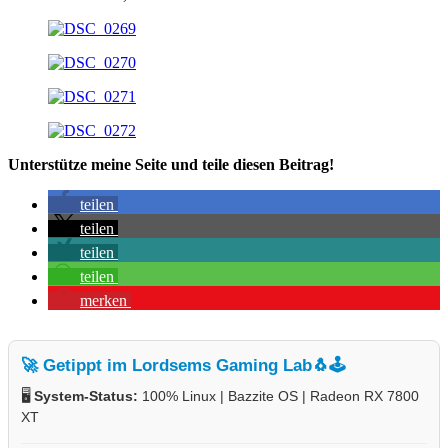
Unterstütze meine Seite und teile diesen Beitrag!
teilen
teilen
teilen
teilen
merken
🚀 Getippt im Lordsems Gaming Lab
🐧🕹️
🖥️
System-Status:
100% Linux | Bazzite OS | Radeon RX 7800
XT