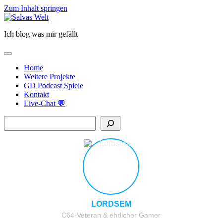
Zum Inhalt springen
Salvas
Welt
Ich blog was mir gefällt
open
primary
Home
menu
Weitere Projekte
GD Podcast Spiele
Kontakt
Live-Chat 💬
Sidebar
Suchen
LORDSEM
C64-Veteran & ehrlicher Gamer