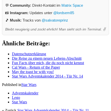
💬
Community:
Direkt-Kontakt im
Matrix Space
📸
Instagram:
Updates unter
@lordsem85
🎵
Musik:
Tracks von
@salvatoreprinz
Bleibt neugierig und zockt ehrlich! Man sieht sich im Terminal. ✌️
Ähnliche Beiträge:
Datenschutzerklärung
Die Reise zu einem neuen Lebens-Abschnitt
Fun Facts über mich, die du noch nicht kennst
Cal Wars - Return of the Paper
May the toast be with you!
Star Wars Adventskalender 2014 - Tür Nr. 14
Published in
Star Wars
Adventskalender
Lego
Star Wars
« Zurück
Star Wars Adventskalender 2014 – Tür Nr. 11