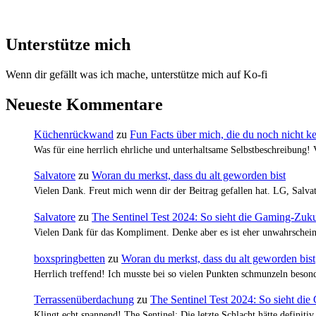
Unterstütze mich
Wenn dir gefällt was ich mache, unterstütze mich auf Ko-fi
Neueste Kommentare
Küchenrückwand
zu
Fun Facts über mich, die du noch nicht k
Was für eine herrlich ehrliche und unterhaltsame Selbstbeschreibung!
Salvatore
zu
Woran du merkst, dass du alt geworden bist
Vielen Dank. Freut mich wenn dir der Beitrag gefallen hat. LG, Salva
Salvatore
zu
The Sentinel Test 2024: So sieht die Gaming-Zuku
Vielen Dank für das Kompliment. Denke aber es ist eher unwahrscheinl
boxspringbetten
zu
Woran du merkst, dass du alt geworden bist
Herrlich treffend! Ich musste bei so vielen Punkten schmunzeln bes
Terrassenüberdachung
zu
The Sentinel Test 2024: So sieht di
Klingt echt spannend! The Sentinel: Die letzte Schlacht hätte definiti