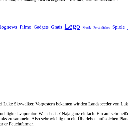
Lego
lognews
Filme
Spiele
Gadgets
Gratis
Musik
Persönliches
bei Luke Skywalker. Vorgestern bekamen wir den Landspeeder von Luke,
uchtigkeitsvaporator. Was das ist? Naja ganz einfach. Ein auf sehr hei
anks zu sammeln. Also sehr wichtig um ein Überleben auf solchen Pla
ar er Feuchtfarmer.