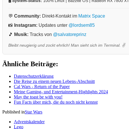
🖥️
System-Status:
100% Linux | Bazzite OS | Radeon RX 7800 X
💬
Community:
Direkt-Kontakt im
Matrix Space
📸
Instagram:
Updates unter
@lordsem85
🎵
Musik:
Tracks von
@salvatoreprinz
Bleibt neugierig und zockt ehrlich! Man sieht sich im Terminal. ✌️
Ähnliche Beiträge:
Datenschutzerklärung
Die Reise zu einem neuen Lebens-Abschnitt
Cal Wars - Return of the Paper
Meine Gaming- und Entertainment-Highlights 2024
May the toast be with you!
Fun Facts über mich, die du noch nicht kennst
Published in
Star Wars
Adventskalender
Lego