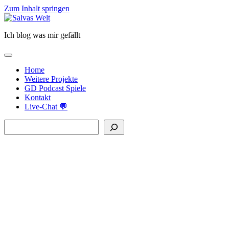
Zum Inhalt springen
Salvas
Welt
Ich blog was mir gefällt
open
primary
Home
menu
Weitere Projekte
GD Podcast Spiele
Kontakt
Live-Chat 💬
Sidebar
Suchen