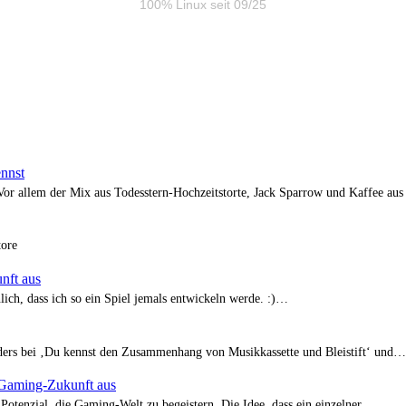
100% Linux seit 09/25
ennst
 Vor allem der Mix aus Todesstern-Hochzeitstorte, Jack Sparrow und Kaffee au
tore
nft aus
ich, dass ich so ein Spiel jemals entwickeln werde. :)…
onders bei ‚Du kennst den Zusammenhang von Musikkassette und Bleistift‘ und…
e Gaming-Zukunft aus
v Potenzial, die Gaming-Welt zu begeistern. Die Idee, dass ein einzelner…