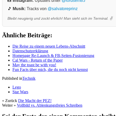
📸
Instagram:
Updates unter
@lordsem85
🎵
Musik:
Tracks von
@salvatoreprinz
Bleibt neugierig und zockt ehrlich! Man sieht sich im Terminal. ✌️
Ähnliche Beiträge:
Die Reise zu einem neuen Lebens-Abschnitt
Datenschutzerklärung
Homepage Re-Launch & FB-Seiten-Fusionierung
Cal Wars - Return of the Paper
May the toast be with you!
Fun Facts über mich, die du noch nicht kennst
Published in
Technik
Lego
Star Wars
« Zurück
Die Macht der PEZ!
Weiter »
Vollbild vs. Ablenkungsfreies Schreiben