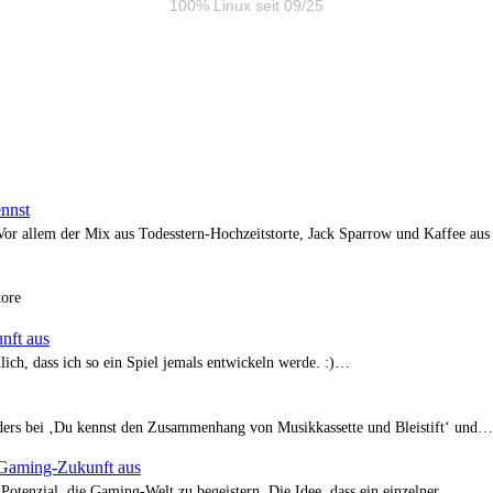
100% Linux seit 09/25
ennst
 Vor allem der Mix aus Todesstern-Hochzeitstorte, Jack Sparrow und Kaffee au
tore
nft aus
ich, dass ich so ein Spiel jemals entwickeln werde. :)…
onders bei ‚Du kennst den Zusammenhang von Musikkassette und Bleistift‘ und…
e Gaming-Zukunft aus
v Potenzial, die Gaming-Welt zu begeistern. Die Idee, dass ein einzelner…