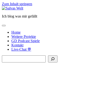
Zum Inhalt springen
Salvas
Welt
Ich blog was mir gefällt
open
primary
Home
menu
Weitere Projekte
GD Podcast Spiele
Kontakt
Live-Chat 💬
Sidebar
Suchen