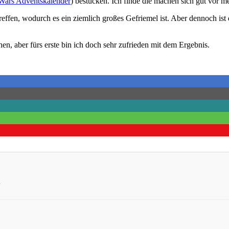
 Wars Adventskalender
) bestücken. Ich finde die machen sich gut vor 
effen, wodurch es ein ziemlich großes Gefriemel ist. Aber dennoch ist
, aber fürs erste bin ich doch sehr zufrieden mit dem Ergebnis.
T