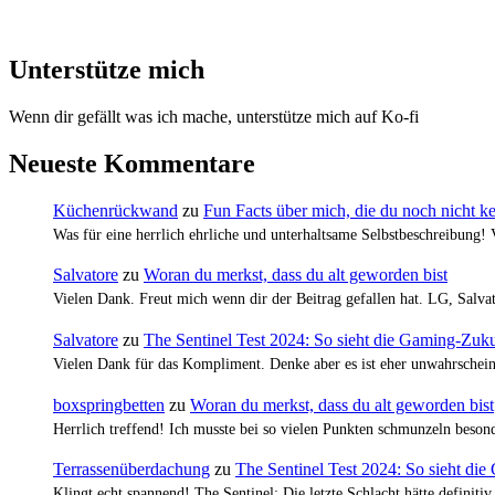
Unterstütze mich
Wenn dir gefällt was ich mache, unterstütze mich auf Ko-fi
Neueste Kommentare
Küchenrückwand
zu
Fun Facts über mich, die du noch nicht k
Was für eine herrlich ehrliche und unterhaltsame Selbstbeschreibung!
Salvatore
zu
Woran du merkst, dass du alt geworden bist
Vielen Dank. Freut mich wenn dir der Beitrag gefallen hat. LG, Salva
Salvatore
zu
The Sentinel Test 2024: So sieht die Gaming-Zuku
Vielen Dank für das Kompliment. Denke aber es ist eher unwahrscheinl
boxspringbetten
zu
Woran du merkst, dass du alt geworden bist
Herrlich treffend! Ich musste bei so vielen Punkten schmunzeln bes
Terrassenüberdachung
zu
The Sentinel Test 2024: So sieht di
Klingt echt spannend! The Sentinel: Die letzte Schlacht hätte definiti