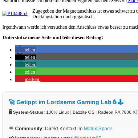
Natürlich musste ich diese mit meinen Figuren aus dem SWAK (
Star
Zugegeben der Magnetanschluss ist etwas schwer zu tr
Dockingstation doch gigantisch.
Irgendwann werde ich versuchen den Anschluss etwas besser zu machen
Unterstütze meine Seite und teile diesen Beitrag!
teilen
teilen
teilen
teilen
merken
🚀 Getippt im Lordsems Gaming Lab
🐧🕹️
🖥️
System-Status:
100% Linux | Bazzite OS | Radeon RX 7800 X
💬
Community:
Direkt-Kontakt im
Matrix Space