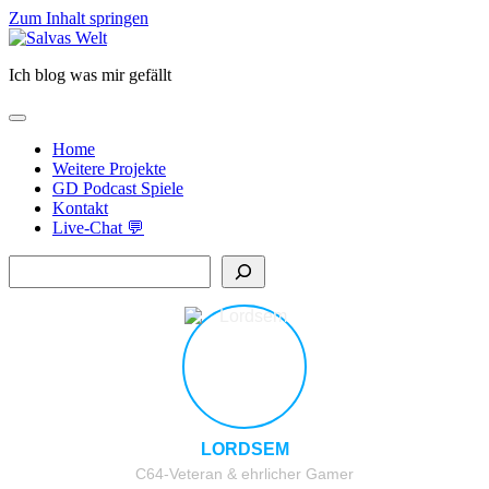
Zum Inhalt springen
Salvas
Welt
Ich blog was mir gefällt
open
primary
Home
menu
Weitere Projekte
GD Podcast Spiele
Kontakt
Live-Chat 💬
Sidebar
Suchen
LORDSEM
C64-Veteran & ehrlicher Gamer