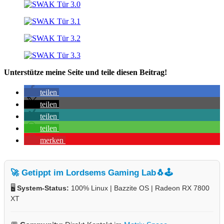
Unterstütze meine Seite und teile diesen Beitrag!
teilen
teilen
teilen
teilen
merken
🚀 Getippt im Lordsems Gaming Lab
🐧🕹️
🖥️
System-Status:
100% Linux | Bazzite OS | Radeon RX 7800
XT