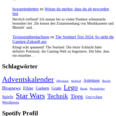
boxspringbetten
zu
Woran du merkst, dass du alt geworden
bist
Herrlich treffend! Ich musste bei so vielen Punkten schmunzeln
besonders bei ‚Du kennst den Zusammenhang von Musikkassette und
Bleistift‘ und…
Terrassenüberdachung
zu
The Sentinel Test 2024: So sieht die
Gaming-Zukunft aus
Klingt echt spannend! The Sentinel: Die letzte Schlacht hätte
definitiv Potenzial, die Gaming-Welt zu begeistern. Die Idee, dass
ein einzelner…
Schlagwörter
Adventskalender
Anleitung
Allgemein
Android
Bericht
Lego
Blognews
Filme
Gadgets
Gratis
Musik
Persönliches
Star Wars
Technik
Tipps
Spiele
Upcycling
Wordpress
Spotify Profil