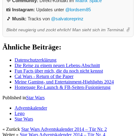
💬
Community:
Direkt-Kontakt im
Matrix Space
📸
Instagram:
Updates unter
@lordsem85
🎵
Musik:
Tracks von
@salvatoreprinz
Bleibt neugierig und zockt ehrlich! Man sieht sich im Terminal. ✌️
Ähnliche Beiträge:
Datenschutzerklärung
Die Reise zu einem neuen Lebens-Abschnitt
Fun Facts über mich, die du noch nicht kennst
Cal Wars - Return of the Paper
Meine Gaming- und Entertainment-Highlights 2024
Homepage Re-Launch & FB-Seiten-Fusionierung
Published in
Star Wars
Adventskalender
Lego
Star Wars
« Zurück
Star Wars Adventskalender 2014 – Tür Nr. 2
Weiter »
Star Wars Adventskalender 2014 – Tür Nr. 4