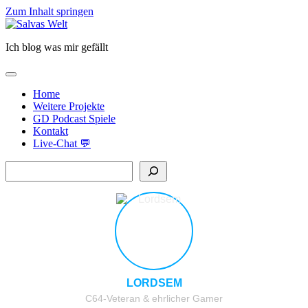
Zum Inhalt springen
Salvas
Welt
Ich blog was mir gefällt
open
primary
Home
menu
Weitere Projekte
GD Podcast Spiele
Kontakt
Live-Chat 💬
Sidebar
Suchen
LORDSEM
C64-Veteran & ehrlicher Gamer