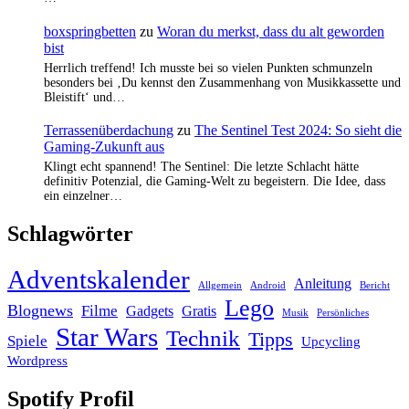
boxspringbetten
zu
Woran du merkst, dass du alt geworden
bist
Herrlich treffend! Ich musste bei so vielen Punkten schmunzeln
besonders bei ‚Du kennst den Zusammenhang von Musikkassette und
Bleistift‘ und…
Terrassenüberdachung
zu
The Sentinel Test 2024: So sieht die
Gaming-Zukunft aus
Klingt echt spannend! The Sentinel: Die letzte Schlacht hätte
definitiv Potenzial, die Gaming-Welt zu begeistern. Die Idee, dass
ein einzelner…
Schlagwörter
Adventskalender
Anleitung
Allgemein
Android
Bericht
Lego
Blognews
Filme
Gadgets
Gratis
Musik
Persönliches
Star Wars
Technik
Tipps
Spiele
Upcycling
Wordpress
Spotify Profil