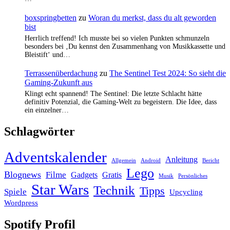
boxspringbetten
zu
Woran du merkst, dass du alt geworden
bist
Herrlich treffend! Ich musste bei so vielen Punkten schmunzeln
besonders bei ‚Du kennst den Zusammenhang von Musikkassette und
Bleistift‘ und…
Terrassenüberdachung
zu
The Sentinel Test 2024: So sieht die
Gaming-Zukunft aus
Klingt echt spannend! The Sentinel: Die letzte Schlacht hätte
definitiv Potenzial, die Gaming-Welt zu begeistern. Die Idee, dass
ein einzelner…
Schlagwörter
Adventskalender
Anleitung
Allgemein
Android
Bericht
Lego
Blognews
Filme
Gadgets
Gratis
Musik
Persönliches
Star Wars
Technik
Tipps
Spiele
Upcycling
Wordpress
Spotify Profil