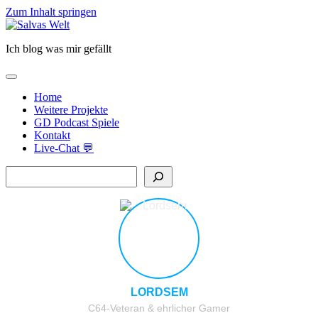
Zum Inhalt springen
Salvas
Welt
Ich blog was mir gefällt
open
primary
Home
menu
Weitere Projekte
GD Podcast Spiele
Kontakt
Live-Chat 💬
Sidebar
Suchen
LORDSEM
C64-Veteran & ehrlicher Gamer