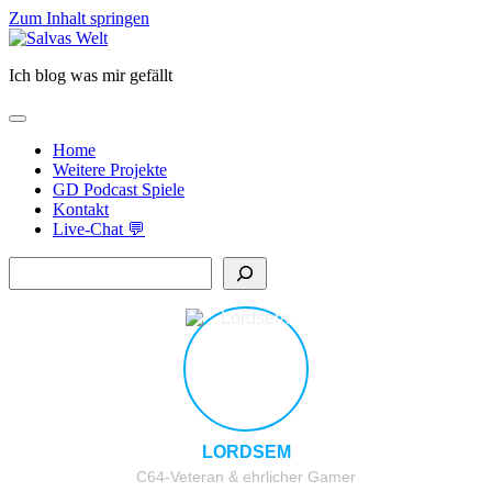
Zum Inhalt springen
Salvas
Welt
Ich blog was mir gefällt
open
primary
Home
menu
Weitere Projekte
GD Podcast Spiele
Kontakt
Live-Chat 💬
Sidebar
Suchen
LORDSEM
C64-Veteran & ehrlicher Gamer