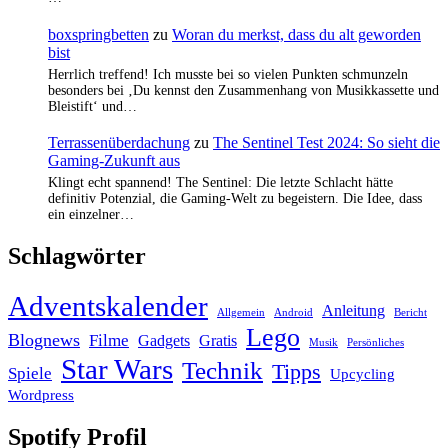
boxspringbetten
zu
Woran du merkst, dass du alt geworden
bist
Herrlich treffend! Ich musste bei so vielen Punkten schmunzeln
besonders bei ‚Du kennst den Zusammenhang von Musikkassette und
Bleistift‘ und…
Terrassenüberdachung
zu
The Sentinel Test 2024: So sieht die
Gaming-Zukunft aus
Klingt echt spannend! The Sentinel: Die letzte Schlacht hätte
definitiv Potenzial, die Gaming-Welt zu begeistern. Die Idee, dass
ein einzelner…
Schlagwörter
Adventskalender
Anleitung
Allgemein
Android
Bericht
Lego
Blognews
Filme
Gadgets
Gratis
Musik
Persönliches
Star Wars
Technik
Tipps
Spiele
Upcycling
Wordpress
Spotify Profil