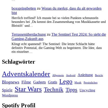
boxspringbetten
zu
Woran du merkst, dass du alt geworden
bist
Herrlich treffend! Ich musste bei so vielen Punkten schmunzeln
besonders bei ‚Du kennst den Zusammenhang von Musikkassette und
Bleistift‘ und…
Terrassenüberdachung
zu
The Sentinel Test 2024: So sieht die
Gaming-Zukunft aus
Klingt echt spannend! The Sentinel: Die letzte Schlacht hätte
definitiv Potenzial, die Gaming-Welt zu begeistern. Die Idee, dass
ein einzelner…
Schlagwörter
Adventskalender
Anleitung
Allgemein
Android
Bericht
Lego
Blognews
Filme
Gadgets
Gratis
Musik
Persönliches
Star Wars
Technik
Tipps
Spiele
Upcycling
Wordpress
Spotify Profil