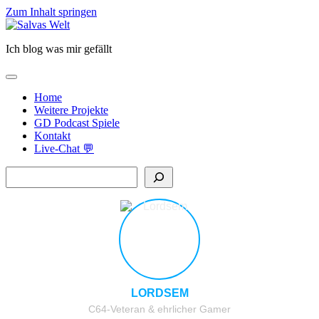
Zum Inhalt springen
Salvas
Welt
Ich blog was mir gefällt
open
primary
Home
menu
Weitere Projekte
GD Podcast Spiele
Kontakt
Live-Chat 💬
Sidebar
Suchen
LORDSEM
C64-Veteran & ehrlicher Gamer